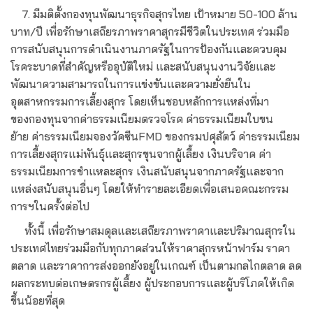
7. มีมติตั้งกองทุนพัฒนาธุรกิจสุกรไทย เป้าหมาย 50-100 ล้าน
บาท/ปี เพื่อรักษาเสถียรภาพราคาสุกรมีชีวิตในประเทศ ร่วมมือ
การสนับสนุนการดำเนินงานภาครัฐในการป้องกันและควบคุม
โรคระบาดที่สำคัญหรืออุบัติใหม่ และสนับสนุนงานวิจัยและ
พัฒนาความสามารถในการแข่งขันและความยั่งยืนใน
อุตสาหกรรมการเลี้ยงสุกร โดยเห็นชอบหลักการแหล่งที่มา
ของกองทุนจากค่าธรรมเนียมตรวจโรค ค่าธรรมเนียมใบขน
ย้าย ค่าธรรมเนียมจองวัคซีนFMD ของกรมปศุสัตว์ ค่าธรรมเนียม
การเลี้ยงสุกรแม่พันธุ์และสุกรขุนจากผู้เลี้ยง เงินบริจาค ค่า
ธรรมเนียมการชำแหละสุกร เงินสนับสนุนจากภาครัฐและจาก
แหล่งสนับสนุนอื่นๆ โดยให้ทำรายละเอียดเพื่อเสนอคณะกรรม
การฯในครั้งต่อไป
ทั้งนี้ เพื่อรักษาสมดุลและเสถียรภาพราคาและปริมาณสุกรใน
ประเทศไทยร่วมมือกับทุกภาคส่วนให้ราคาสุกรหน้าฟาร์ม ราคา
ตลาด และราคาการส่งออกยังอยู่ในเกณฑ์ เป็นตามกลไกตลาด ลด
ผลกระทบต่อเกษตรกรผู้เลี้ยง ผู้ประกอบการและผู้บริโภคให้เกิด
ขึ้นน้อยที่สุด