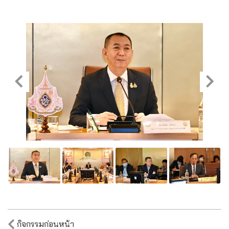
แนะแนว
กิจกรรมก่อนหน้า