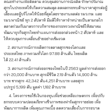
คณะทำงานเพื่อติดตาม ควบคุมสถานการณ์ผลิต รักษาปริมาณ
สุกรในประเทศให้เกิดความสมดุล ลดผลกระทบด้านราคาสุกรต่อผู้
เลี้ยงและผู้บริโภคให้น้อยที่สุดโดยรายงานผลต่อ รมว.กษ. และ
รมว.พาณิชย์ ทุก 2 สัปดาห์ มีมติให้ราคาจำหน่ายเป็นตามกลไก
ตลาดร่วมกับมาตรการบริหารของกระทรวงพาณิชย์ให้สมาคม
พัฒนาธุรกิจสุกรไทยทำแผนการส่งออกล่วงหน้า 2 สัปดาห์ และ
ให้ควบคุมการเคลื่อนย้ายอย่างเข้มงวด
2. สถานการณ์การผลิตการตลาดสุกรของโลกและ
ประเทศไทย ภาพรวมทั่วโลก 97.88 ล้านตัน ไทยผลิต
ได้ 22.41 ล้านตัว
3. สถานการณ์การส่งออกของไทยในปี 2563 มูลค่าการส่งออก
กว่า 20,000 ล้านบาท สุกรมีชีวิต 2.19 ล้านตัว 14,900 ล้าน
บาท ซากสุกร 42,342 ตัน4,251 ล้านบาท และสุกร
แปรรูป 5,199 ตัน มูลค่า 1,182 ล้านบาท
4. โครงการขอใช้เงินกองทุนเพื่อช่วยเหลือเกษตรกร เพื่อปรับ
ยกระบบความปลอดภัยทางชีวภาพของฟาร์มสุกรรายย่อย เพื่อ
พัฒนาการผลิต เพิ่มคุณภาพเนื้อ ลดความเสี่ยงในการระบาด